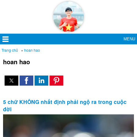
MENU
Trang chủ
»
hoan hao
hoan hao
5 chữ KHÔNG nhất định phải ngộ ra trong cuộc
đời